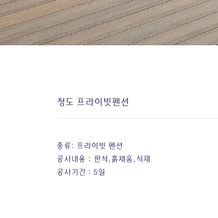
​청도 프라이빗펜션
종류: 프라이빗 펜션
​공사내용 : 판석,흙채움,식재
공사기간 : 5일