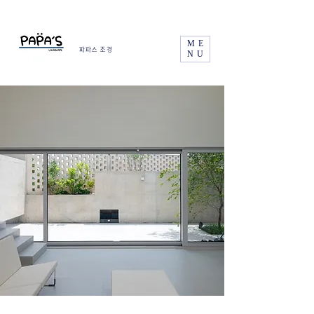
ME
파파스 조경
NU