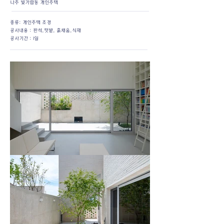
​나주 빛가람동 개인주택
종류: 개인주택 조경
​공사내용 : 판석,텃밭, 흙채움,식재
공사기간 : 1일