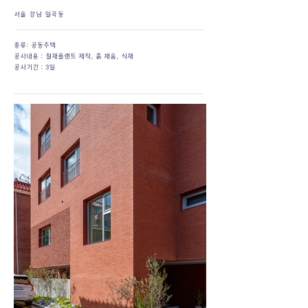
​서울 강남 일곡동
종류: 공동주택
​공사내용 : 철재플랜트 제작, 흙 채움, 식재
공사기간 : 3일